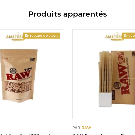
Produits apparentés
En rupture de stock
En rup
PAR
RAW