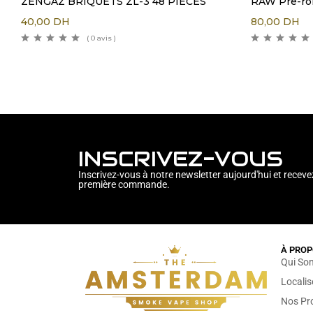
ZENGAZ BRIQUETS ZL-3 48 PIECES
RAW Pre-rol
40,00
DH
80,00
DH
( 0 avis )
INSCRIVEZ-VOUS
Inscrivez-vous à notre newsletter aujourd'hui et receve
première commande.
À PROP
Qui So
Locali
Nos Pr