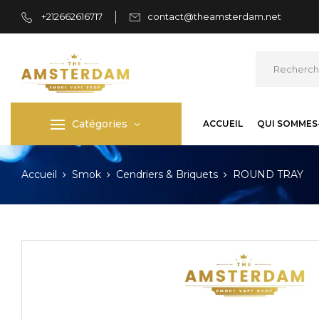
+212662616717
contact@theamsterdam.net
Catégories
ACCUEIL
QUI SOMMES
Accueil
Smok
Cendriers & Briquets
ROUND TRAY