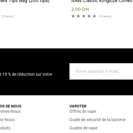
led Tips Bag (200 tips)
RAW Classic Kingsize Cones
2,00
DH
( 0 avis )
( 0 avis )
z 10 % de réduction sur votre
OS DE NOUS
VAPOTER
mmes-Nous
Offres de vape
sez-Nous
Guide de sécurité de la batterie
oduits
Guides de vape