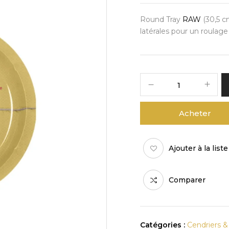
Round Tray
RAW
(30,5 c
latérales pour un roulage
Acheter
Ajouter à la list
Comparer
Catégories :
Cendriers &