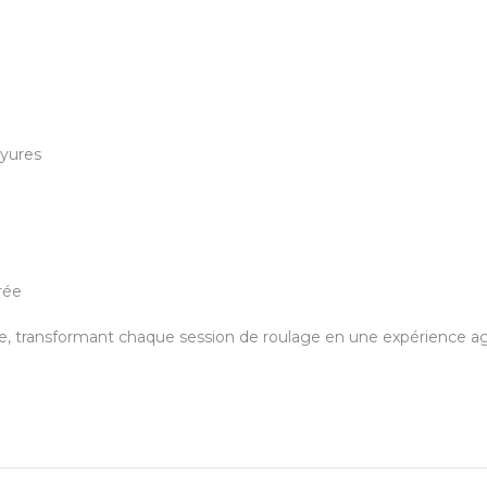
ayures
rée
e, transformant chaque session de roulage en une expérience ag