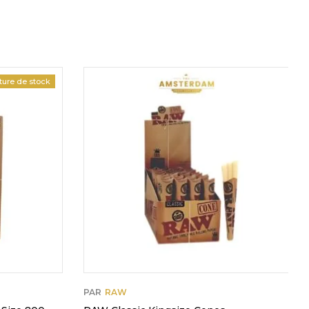
ture de stock
PAR
RAW