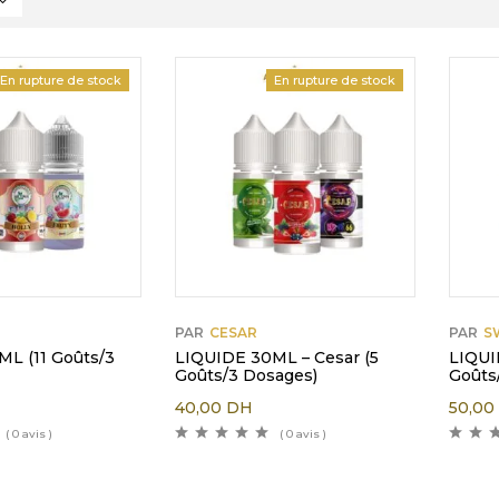
En rupture de stock
En rupture de stock
PAR
CESAR
PAR
S
L (11 Goûts/3
LIQUIDE 30ML – Cesar (5
LIQUI
Goûts/3 Dosages)
Goûts
40,00
DH
50,0
( 0 avis )
( 0 avis )