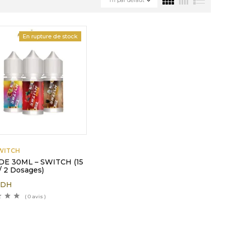
En rupture de stock
WITCH
DE 30ML – SWITCH (15
/ 2 Dosages)
0
DH
( 0 avis )