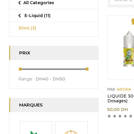
All Categories
E-Liquid
(11)
30ml
(3)
PRIX
Range :
DH
40
- DH
50
PAR
AROMA
LIQUIDE 30M
Dosages)
MARQUES
50,00
DH