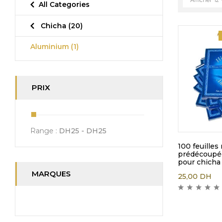
All Categories
Chicha
(20)
Aluminium
(1)
PRIX
Range :
DH
25
- DH
25
100 feuilles
prédécoupé
pour chicha
MARQUES
25,00
DH