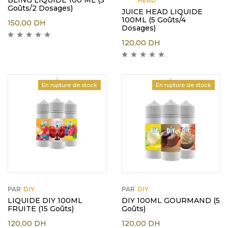
BLING LIQUIDE 100 ML (5
HEAD
Goûts/2 Dosages)
JUICE HEAD LIQUIDE
100ML (5 Goûts/4
150,00
DH
Dosages)
120,00
DH
En rupture de stock
En rupture de stock
PAR
DIY
PAR
DIY
LIQUIDE DIY 100ML
DIY 100ML GOURMAND (5
FRUITE (15 Goûts)
Goûts)
120,00
DH
120,00
DH