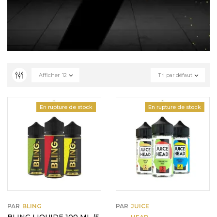
Afficher
12
Tri par défaut
En rupture de stock
En rupture de stock
PAR
BLING
PAR
JUICE