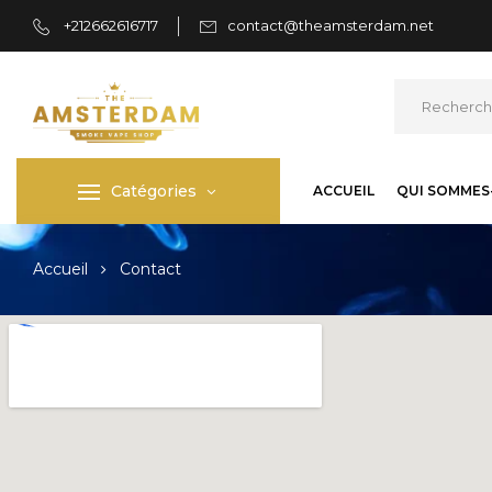
+212662616717
contact@theamsterdam.net
Catégories
ACCUEIL
QUI SOMMES
Accueil
Contact