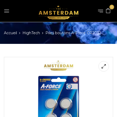
0
Accueil
HighTech
Piles boutons A-Force CR2032