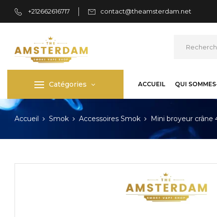
+212662616717
contact@theamsterdam.net
Catégories
ACCUEIL
QUI SOMMES
Accueil
Smok
Accessoires Smok
Mini broyeur crâne