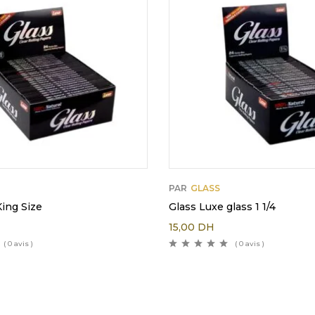
PAR
GLASS
King Size
Glass Luxe glass 1 1/4
15,00
DH
( 0 avis )
( 0 avis )