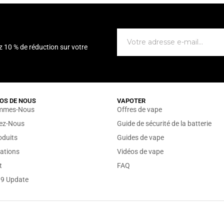
z 10 % de réduction sur votre
OS DE NOUS
VAPOTER
mmes-Nous
Offres de vape
sez-Nous
Guide de sécurité de la batterie
oduits
Guides de vape
ations
Vidéos de vape
t
FAQ
19 Update