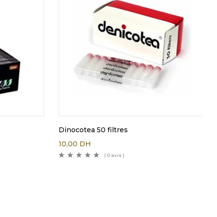
Dinocotea 50 filtres
10,00
DH
( 0 avis )