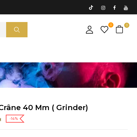
0
0
Crâne 40 Mm ( Grinder)
-14%
H