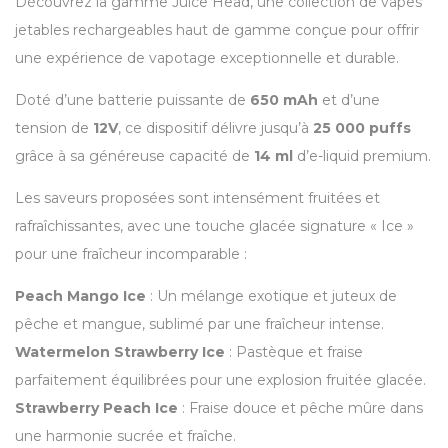
Découvrez la gamme Juice Head, une collection de vapes
jetables rechargeables haut de gamme conçue pour offrir
une expérience de vapotage exceptionnelle et durable.
Doté d’une batterie puissante de
650 mAh
et d’une
tension de
12V
, ce dispositif délivre jusqu’à
25 000 puffs
grâce à sa généreuse capacité de
14 ml
d’e-liquid premium.
Les saveurs proposées sont intensément fruitées et
rafraîchissantes, avec une touche glacée signature « Ice »
pour une fraîcheur incomparable :
Peach Mango Ice
: Un mélange exotique et juteux de
pêche et mangue, sublimé par une fraîcheur intense.
Watermelon Strawberry Ice
: Pastèque et fraise
parfaitement équilibrées pour une explosion fruitée glacée.
Strawberry Peach Ice
: Fraise douce et pêche mûre dans
une harmonie sucrée et fraîche.