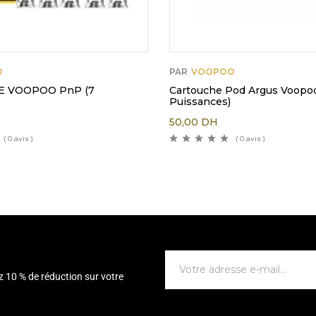
O
PAR
VOOPOO
E VOOPOO PnP (7
Cartouche Pod Argus Voopoo
Puissances)
50,00
DH
( 0 avis )
( 0 avis )
z 10 % de réduction sur votre