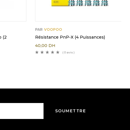
PAR
VOOPOO
 (2
Résistance PnP-X (4 Puissances)
40,00
DH
( 0 avis )