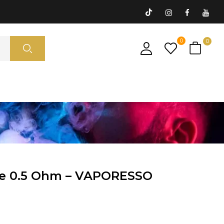
0
0
re 0.5 Ohm – VAPORESSO