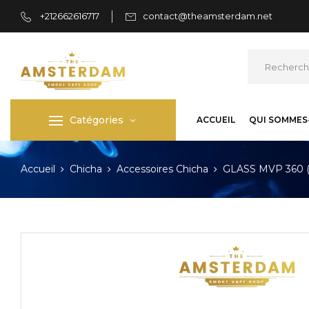
+212662616717
contact@theamsterdam.net
Catégories
ACCUEIL
QUI SOMMES
Accueil
Chicha
Accessoires Chicha
GLASS MVP 360 (5