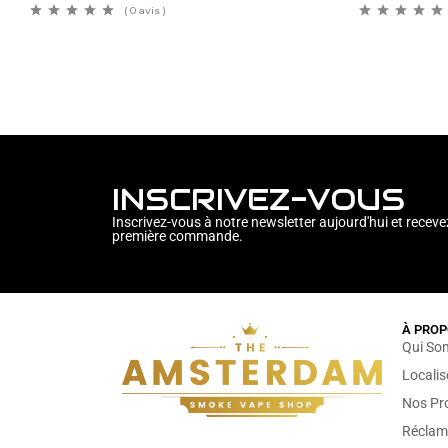
( 0 avis )
INSCRIVEZ-VOUS
Inscrivez-vous à notre newsletter aujourd'hui et receve
première commande.
À PROP
Qui So
Locali
Nos Pr
Réclam