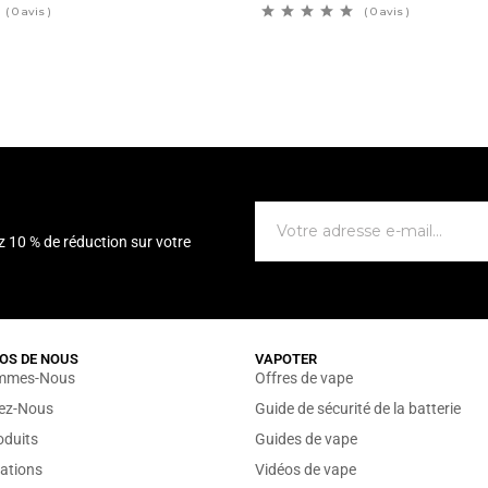
( 0 avis )
( 0 avis )
z 10 % de réduction sur votre
OS DE NOUS
VAPOTER
mmes-Nous
Offres de vape
sez-Nous
Guide de sécurité de la batterie
oduits
Guides de vape
ations
Vidéos de vape