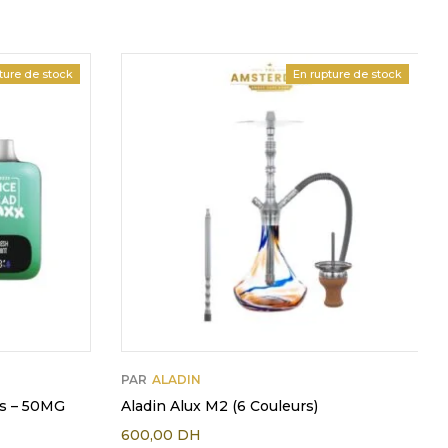
ture de stock
Chaud
En rupture de stock
PAR
ALADIN
s – 50MG
Aladin Alux M2 (6 Couleurs)
600,00
DH