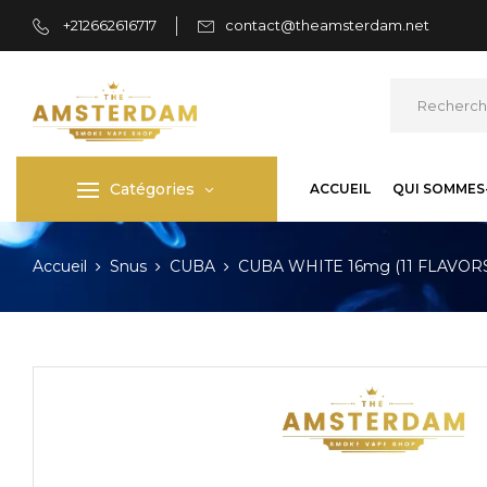
+212662616717
contact@theamsterdam.net
Catégories
ACCUEIL
QUI SOMMES
Accueil
Snus
CUBA
CUBA WHITE 16mg (11 FLAVOR