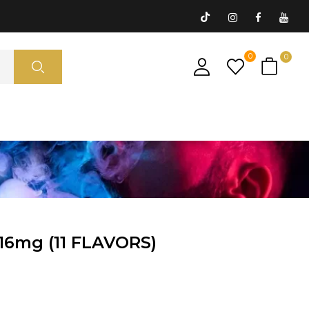
0
0
6mg (11 FLAVORS)