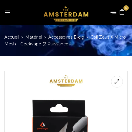
0
Accueil
Matériel
Accessoires E-cig
Coil Zeus X Micro
Mesh – Geekvape (2 Puissances)