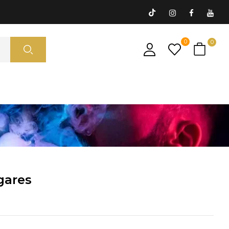
0
0
gares