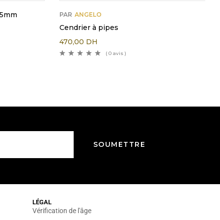
85mm
PAR
ANGELO
Cendrier à pipes
470,00
DH
( 0 avis )
LÉGAL
Vérification de l'âge