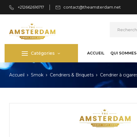
+212662616717
contact@theamsterdam.net
Catégories
ACCUEIL
QUI SOMMES
Accueil
Smok
Cendriers & Briquets
Cendrier à cigare