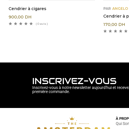
Cendrier à cigares
PAR
ANGELO
Cendrier à 
900,00
DH
( 0 avis )
170,00
DH
INSCRIVEZ-VOUS
Inscrivez-vous à notre newsletter aujourd'hui et receve
première commande.
À PROP
Qui So