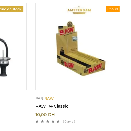
ture de stock
Chaud
PAR
RAW
RAW 1/4 Classic
10,00
DH
( 0 avis )