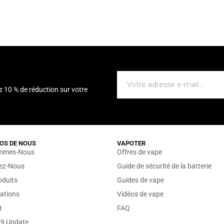
z 10 % de réduction sur votre
OS DE NOUS
VAPOTER
mmes-Nous
Offres de vape
sez-Nous
Guide de sécurité de la batterie
oduits
Guides de vape
ations
Vidéos de vape
t
FAQ
19 Update