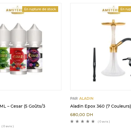
En rupture de stock
En rup
PAR
ALADIN
L – Cesar (5 Goûts/3
Aladin Epox 360 (7 Couleurs)
680,00
DH
( 0 avis )
( 0 avis )