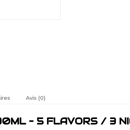
ires
Avis (0)
30ML – 5 FLAVORS / 3 N