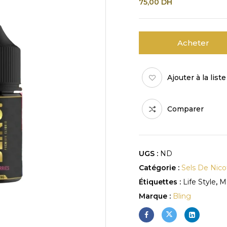
75,00
DH
Acheter
Ajouter à la list
Comparer
UGS :
ND
Catégorie :
Sels De Nico
Étiquettes :
Life Style
,
M
Marque :
Bling