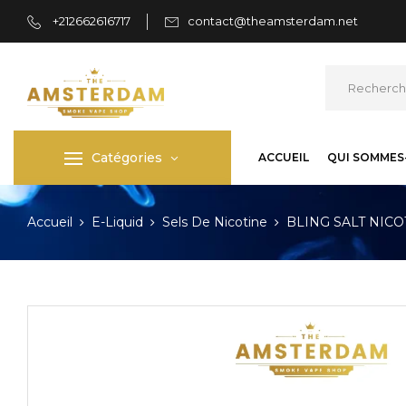
+212662616717
contact@theamsterdam.net
Catégories
ACCUEIL
QUI SOMMES
Accueil
E-Liquid
Sels De Nicotine
BLING SALT NICOT