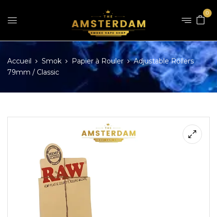
0
Accueil
Smok
Papier à Rouler
Adjustable Rollers
79mm / Classic