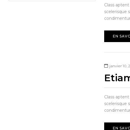
Class aptent
scelerisque s
condimentum 
EN SAVO
janvier 10, 
Etiam
Class aptent
scelerisque s
condimentum 
EN SAVO