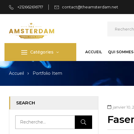
+212662616717
contact@theamsterdam.net
Catégories
ACCUEIL
QUI SOMMES
Accueil
Portfolio Item
SEARCH
janvier 10, 
Fase