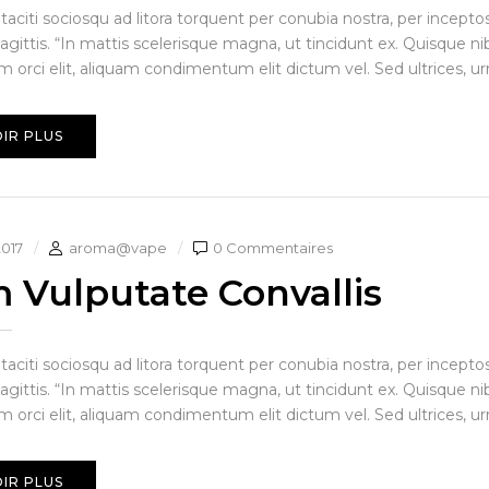
 taciti sociosqu ad litora torquent per conubia nostra, per incep
agittis. “In mattis scelerisque magna, ut tincidunt ex. Quisque ni
orci elit, aliquam condimentum elit dictum vel. Sed ultrices, urn
IR PLUS
2017
aroma@vape
0 Commentaires
 Vulputate Convallis
 taciti sociosqu ad litora torquent per conubia nostra, per incep
agittis. “In mattis scelerisque magna, ut tincidunt ex. Quisque ni
orci elit, aliquam condimentum elit dictum vel. Sed ultrices, urn
IR PLUS